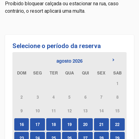
Proibido bloquear calçada ou estacionar na rua, caso
contrário, o resort aplicará uma multa.
Selecione o período da reserva
agosto 2026
DOM
SEG
TER
QUA
QUI
SEX
SAB
1
2
3
4
5
6
7
8
9
10
11
12
13
14
15
16
17
18
19
20
21
22
23
24
25
26
27
28
29