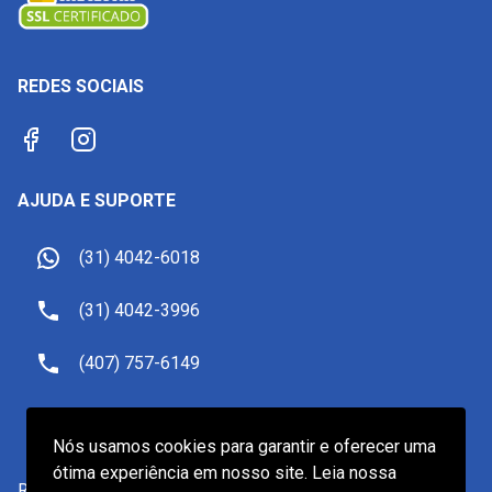
REDES SOCIAIS
AJUDA E SUPORTE
(31) 4042-6018
(31) 4042-3996
(407) 757-6149
sac@receptivoemorlando.com
Nós usamos cookies para garantir e oferecer uma
ótima experiência em nosso site. Leia nossa
Receptivo Viagens LTDA.
-
CNPJ
19.601.922/0001-82