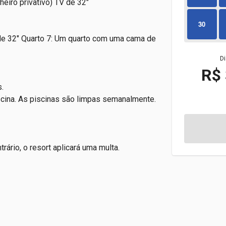
eiro privativo) TV de 32"
30
de 32" Quarto 7: Um quarto com uma cama de
Di
R$ 
.
cina. As
piscinas são limpas semanalmente.
rário, o resort aplicará uma multa.