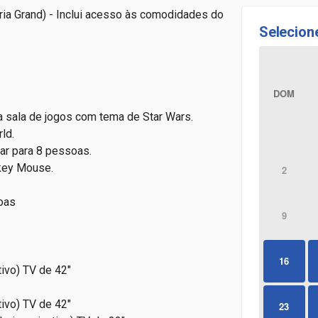
ia Grand)
- Inclui acesso às comodidades do
Selecion
DOM
a sala de jogos com tema de Star Wars.
ld.
ar para 8 pessoas.
key Mouse.
2
oas
9
16
tivo) TV de 42"
tivo) TV de 42"
23