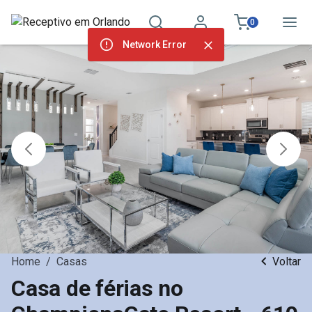
0
Network Error
Home
/
Casas
Voltar
Casa de férias no