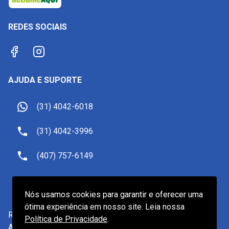
REDES SOCIAIS
AJUDA E SUPORTE
(31) 4042-6018
(31) 4042-3996
(407) 757-6149
sac@receptivoemorlando.com
Nós usamos cookies para garantir e oferecer uma
ótima experiência em nosso site. Leia nossa
Receptivo Viagens LTDA.
-
CNPJ
19.601.922/0001-82
Política de Privacidade
.
Av. do Contorno, 2905, Belo Horizonte/MG - CEP 30110-