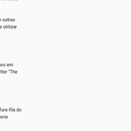
e outras
 utilizar
ntes em
tter “The
ra-fila do
oria