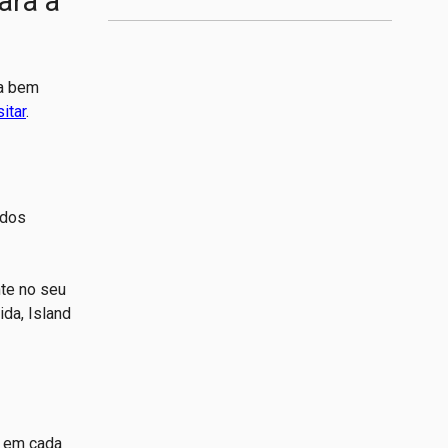
ara a
a bem
sitar
.
 dos
te no seu
da, Island
o em cada