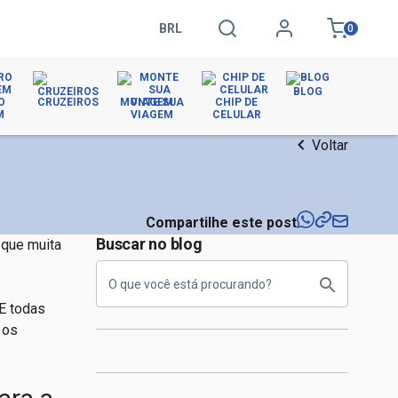
BRL
0
BLOG
O
CRUZEIROS
MONTE SUA
CHIP DE
M
VIAGEM
CELULAR
Voltar
Compartilhe este post
Buscar no blog
 que muita
 E todas
 os