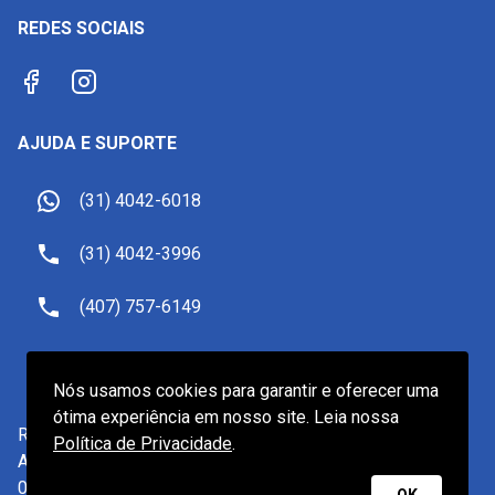
REDES SOCIAIS
AJUDA E SUPORTE
(31) 4042-6018
(31) 4042-3996
(407) 757-6149
sac@receptivoemorlando.com
Nós usamos cookies para garantir e oferecer uma
ótima experiência em nosso site. Leia nossa
Receptivo Viagens LTDA.
-
CNPJ
19.601.922/0001-82
Política de Privacidade
.
Av. do Contorno, 2905, Belo Horizonte/MG - CEP 30110-
017