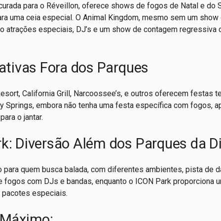
urada para o Réveillon, oferece shows de fogos de Natal e do S
para uma ceia especial. O Animal Kingdom, mesmo sem um show
do atrações especiais, DJ’s e um show de contagem regressiva
nativas Fora dos Parques
sort, California Grill, Narcoossee’s, e outros oferecem festas 
ey Springs, embora não tenha uma festa específica com fogos, a
ara o jantar.
rk: Diversão Além dos Parques da D
o para quem busca balada, com diferentes ambientes, pista de d
e fogos com DJs e bandas, enquanto o ICON Park proporciona u
 pacotes especiais.
o Máximo: