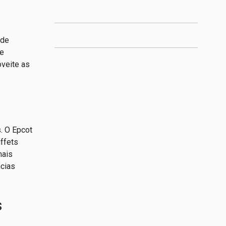
 de
de
oveite as
. O Epcot
ffets
mais
ncias
s