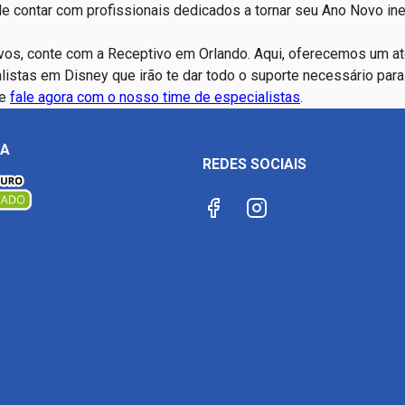
e contar com profissionais dedicados a tornar seu Ano Novo ine
ivos
, conte com a Receptivo em Orlando. Aqui, oferecemos um a
istas em Disney que irão te dar todo o suporte necessário par
 e
fale agora com o nosso time de especialistas
.
ÇA
REDES SOCIAIS