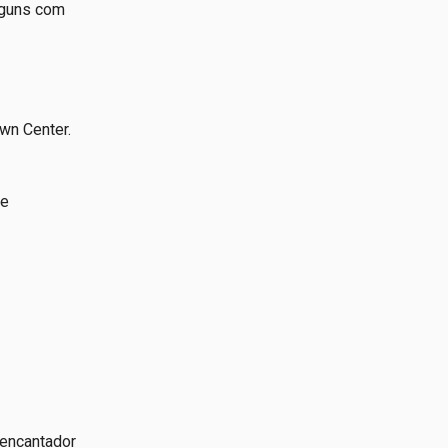
lguns com
wn Center.
 e
 encantador