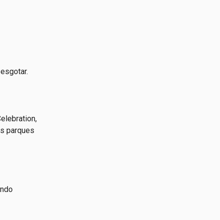
esgotar.
elebration,
os parques
indo