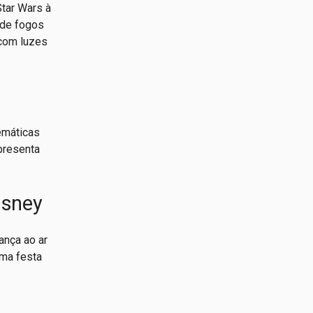
tar Wars à
 de fogos
 com luzes
temáticas
presenta
isney
ança ao ar
ma festa