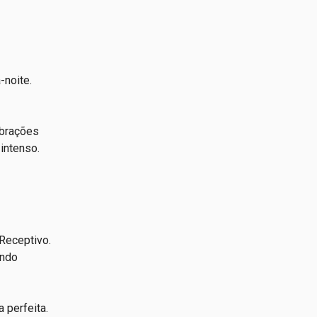
-noite.
ebrações
intenso.
Receptivo.
endo
 perfeita.