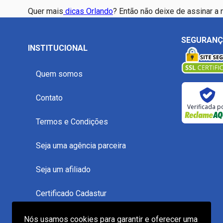
Quer mais
dicas Orlando
? Então não deixe de assinar a 
SEGURAN
INSTITUCIONAL
Quem somos
Contato
Verificada p
Termos e Condições
Seja uma agência parceira
Seja um afiliado
Certificado Cadastur
Reclame Aqui
Nós usamos cookies para garantir e oferecer uma