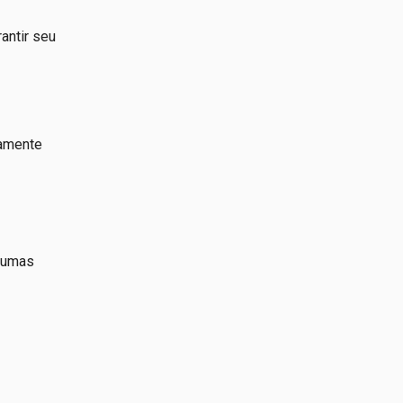
antir seu
tamente
lgumas