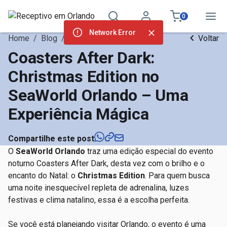
0
Network Error
Home
/
Blog
/
Atrações Orlando
Voltar
Coasters After Dark:
Christmas Edition no
SeaWorld Orlando – Uma
Experiência Mágica
Compartilhe este post
O
SeaWorld Orlando
traz uma edição especial do evento
noturno Coasters After Dark, desta vez com o brilho e o
encanto do Natal: o
Christmas Edition
. Para quem busca
uma noite inesquecível repleta de adrenalina, luzes
festivas e clima natalino, essa é a escolha perfeita.
Se você está planejando visitar Orlando, o evento é uma