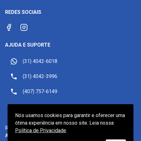
REDES SOCIAIS
AJUDA E SUPORTE
(31) 4042-6018
(31) 4042-3996
(407) 757-6149
sac@receptivoemorlando.com
Nós usamos cookies para garantir e oferecer uma
ótima experiência em nosso site. Leia nossa
Receptivo Viagens LTDA.
-
CNPJ
19.601.922/0001-82
Política de Privacidade
.
Av. do Contorno, 2905, Belo Horizonte/MG - CEP 30110-