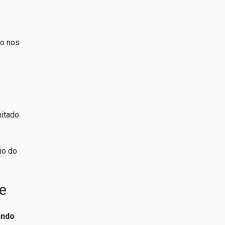
mo nos
mitado
io do
se
undo