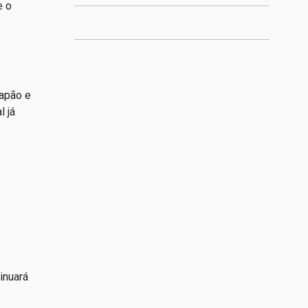
e o
apão e
l já
inuará