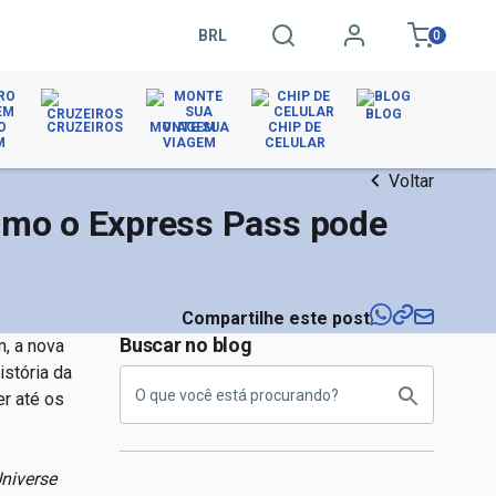
BRL
0
BLOG
O
CRUZEIROS
MONTE SUA
CHIP DE
M
VIAGEM
CELULAR
Voltar
como o Express Pass pode
Compartilhe este post
Buscar no blog
, a nova
istória da
er até os
niverse