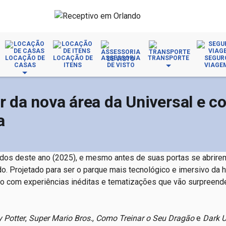
LOCAÇÃO DE
LOCAÇÃO DE
ASSESSORIA
TRANSPORTE
SEGUR
CASAS
ITENS
DE VISTO
VIAGE
ar da nova área da Universal e 
a
os deste ano (2025), e mesmo antes de suas portas se abrirem
. Projetado para ser o parque mais tecnológico e imersivo da h
to com experiências inéditas e tematizações que vão surpreend
y Potter
,
Super Mario Bros.
,
Como Treinar o Seu Dragão
e
Dark U