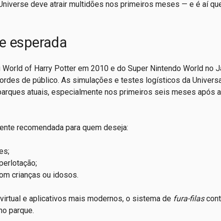
Universe deve atrair multidões nos primeiros meses — e é aí qu
de esperada
World of Harry Potter em 2010 e do Super Nintendo World no J
ordes de público. As simulações e testes logísticos da Universa
parques atuais, especialmente nos primeiros seis meses após a
mente recomendada para quem deseja:
es;
perlotação;
com crianças ou idosos.
virtual e aplicativos mais modernos, o sistema de
fura-filas
cont
no parque.