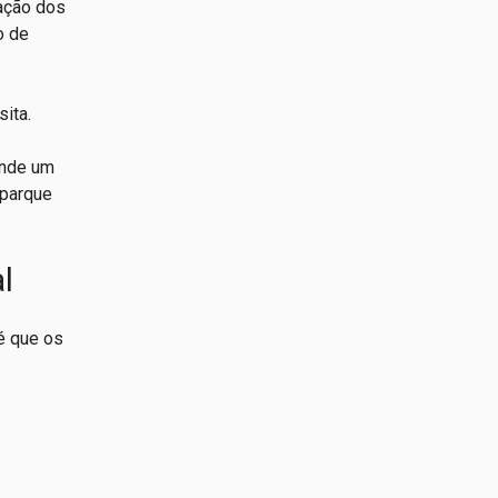
gação dos
o de
ita.
onde um
 parque
l
é que os