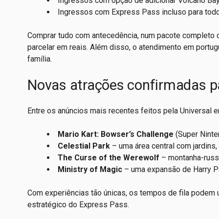
Ingressos com opção de adicionar Volcano Bay 
Ingressos com Express Pass incluso para todo
Comprar tudo com antecedência, num pacote completo
parcelar em reais. Além disso, o atendimento em portugu
família.
Novas atrações confirmadas pa
Entre os anúncios mais recentes feitos pela Universal 
Mario Kart: Bowser’s Challenge
(Super Ninte
Celestial Park
– uma área central com jardins, 
The Curse of the Werewolf
– montanha-russa
Ministry of Magic
– uma expansão de Harry Pot
Com experiências tão únicas, os tempos de fila podem u
estratégico do Express Pass.