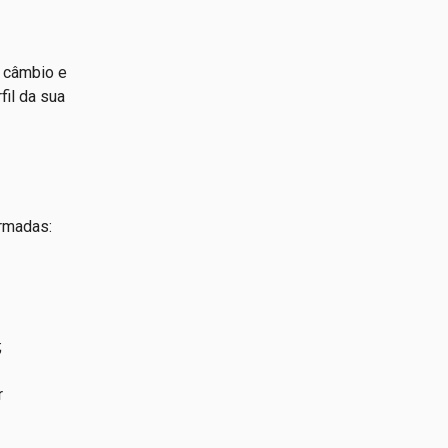
e câmbio e
fil da sua
irmadas:
;
r