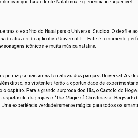
xclusivas que farão deste Natal uma experiência inesquecível:
e traz o espírito do Natal para o Universal Studios. O desfile a
sado através do aplicativo Universal FL. Este é o momento perfe
personagens icônicos e muita música natalina.
toque mágico nas áreas temáticas dos parques Universal. As d
lém disso, os visitantes terão a oportunidade de experimentar a
 o espírito. Para a grande surpresa dos fãs, o Castelo de Hogw
o espetáculo de projeção “The Magic of Christmas at Hogwarts 
e. Uma experiência verdadeiramente mágica para todos os amant