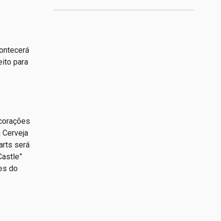
contecerá
ito para
ecorações
 Cerveja
arts será
Castle”
es do