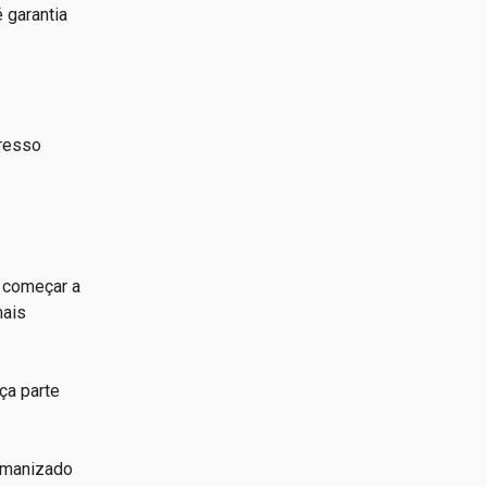
 garantia
gresso
e começar a
mais
ça parte
humanizado