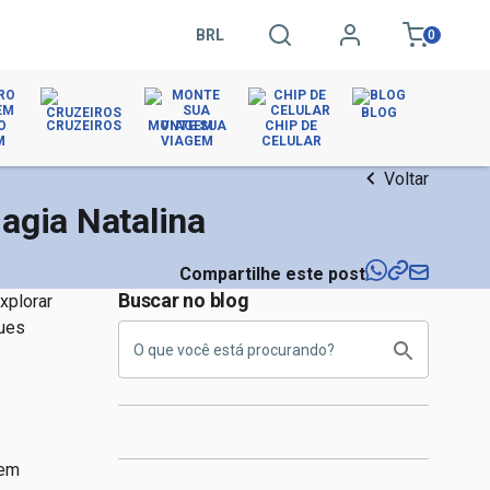
BRL
0
BLOG
O
CRUZEIROS
MONTE SUA
CHIP DE
M
VIAGEM
CELULAR
Voltar
agia Natalina
Compartilhe este post
Buscar no blog
xplorar
ques
 em