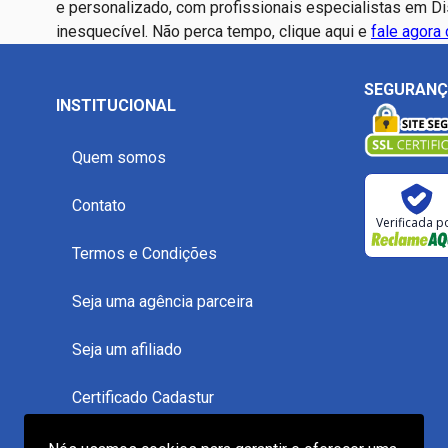
e personalizado, com profissionais especialistas em Di
inesquecível. Não perca tempo, clique aqui e
fale agora
SEGURAN
INSTITUCIONAL
Quem somos
Contato
Verificada p
Termos e Condições
Seja uma agência parceira
Seja um afiliado
Certificado Cadastur
Reclame Aqui