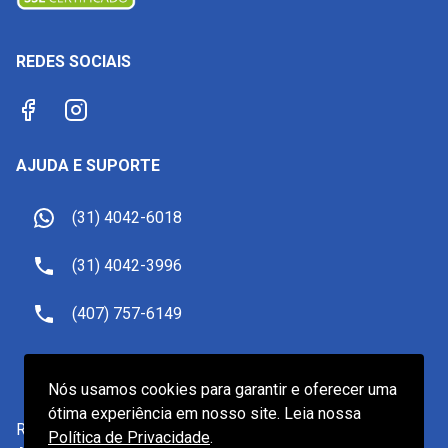
REDES SOCIAIS
AJUDA E SUPORTE
(31) 4042-6018
(31) 4042-3996
(407) 757-6149
sac@receptivoemorlando.com
Nós usamos cookies para garantir e oferecer uma
ótima experiência em nosso site. Leia nossa
Receptivo Viagens LTDA.
-
CNPJ
19.601.922/0001-82
Política de Privacidade
.