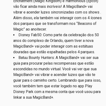
Enchatment (Magic Kingdom) e Harmonious (Epcot)
vão ficar ainda mais incríveis! A MagicBand+ vai
vibrar e acender luzes sincronizadas com os shows .
Além disso, ela também vai interagir com os 4 ícones
dos parques que se transformam nos “Beacons of
Magic” ao anoitecer.
Disney Fab50: Como parte da celebração dos 50
anos do complexo de Orlando, quem tiver a nova
MagicBand+ vai poder interagir com as estátuas
douradas que estão espalhadas pelos 4 parques.
Batuu
Bounty Hunters: A MagicBand+ vai ser sua
guia para procurar pelas recompensas que estão
escondidas no mundo virtual. Você vai ver que sua
MagicBand+
vai vibrar e acender luzes que vão te
guiar para o caminho certo. Lembrando que para isso,
você também tem que estar logado no app Play
Disney Park com a mesma conta que você usou para
linkar a sua MagicBand+.