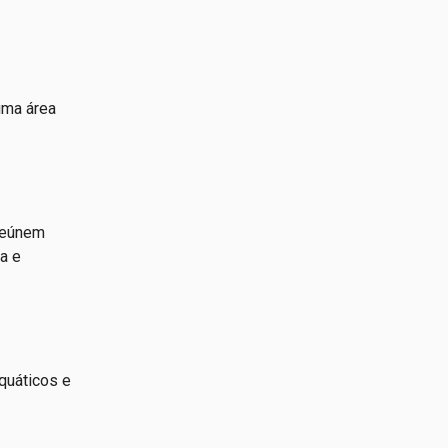
uma área
 reúnem
la e
quáticos e