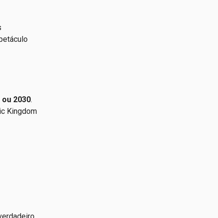
s
petáculo
 ou 2030
.
gic Kingdom
verdadeiro