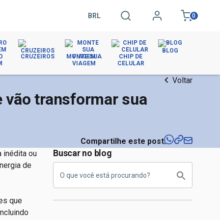
BRL
0
BLOG
O
CRUZEIROS
MONTE SUA
CHIP DE
M
VIAGEM
CELULAR
Voltar
 vão transformar sua
Compartilhe este post
Buscar no blog
 inédita ou
nergia de
des que
 incluindo