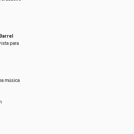
Barrel
ista para
 na música
m