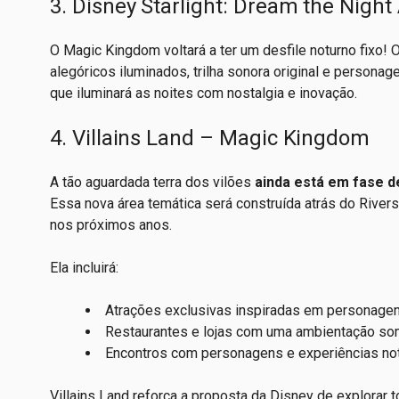
3. Disney Starlight: Dream the Nig
O Magic Kingdom voltará a ter um desfile noturno fixo! 
alegóricos iluminados, trilha sonora original e person
que iluminará as noites com nostalgia e inovação.
4. Villains Land – Magic Kingdom
A tão aguardada terra dos vilões
ainda está em fase 
Essa nova área temática será construída atrás do Riv
nos próximos anos.
Ela incluirá:
Atrações exclusivas inspiradas em personagen
Restaurantes e lojas com uma ambientação som
Encontros com personagens e experiências not
Villains Land reforça a proposta da Disney de explorar 