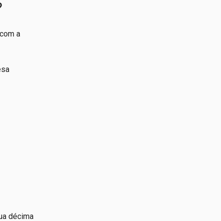
?
 com a
esa
sua décima