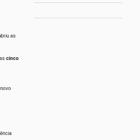
briu as
das
cinco
 novo
iência