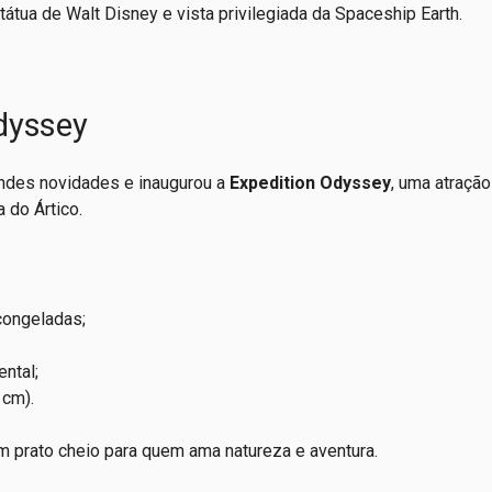
átua de Walt Disney e vista privilegiada da Spaceship Earth.
dyssey
ndes novidades e inaugurou a
Expedition Odyssey
, uma atraçã
 do Ártico.
congeladas;
ntal;
 cm).
 prato cheio para quem ama natureza e aventura.