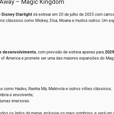
ht Away – Magic Kingdom
O
Disney Starlight
irá estrear em 20 de julho de 2025 com carro
agens clássicos como Mickey, Elsa, Moana e muitos outros. Um es
de desenvolvimento
, com previsão de estreia apenas para
2029
ers of America e promete ser uma das maiores expansões do Ma
s como Hades, Rainha Má, Malévola e outros vilões clássicos;
bria e envolvente;
urnas imersivas.
todos os lados da magia, inclusive os mais sombrios, e será um 