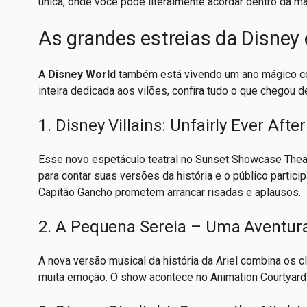
única, onde você pode literalmente acordar dentro da ma
As grandes estreias da Disney
A
Disney World
também está vivendo um ano mágico co
inteira dedicada aos vilões, confira tudo o que chegou d
1. Disney Villains: Unfairly Ever Aft
Esse novo espetáculo teatral no Sunset Showcase Theat
para contar suas versões da história e o público particip
Capitão Gancho prometem arrancar risadas e aplausos.
2. A Pequena Sereia – Uma Aventura
A nova versão musical da história da Ariel combina os
muita emoção. O show acontece no Animation Courtyard e