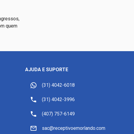
ngressos,
 com quem
AJUDA E SUPORTE
(31) 4042-6018
(31) 4042-3996
(407) 757-6149
sac@receptivoemorlando.com