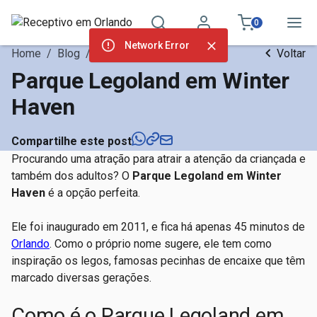
0
Network Error
Home
/
Blog
/
Atrações Orlando
Voltar
Parque Legoland em Winter
Haven
Compartilhe este post
Procurando uma atração para atrair a atenção da criançada e
também dos adultos? O
Parque Legoland em Winter
Haven
é a opção perfeita.
Ele foi inaugurado em 2011, e fica há apenas 45 minutos de
Orlando
. Como o próprio nome sugere, ele tem como
inspiração os legos, famosas pecinhas de encaixe que têm
marcado diversas gerações.
Como é o Parque Legoland em