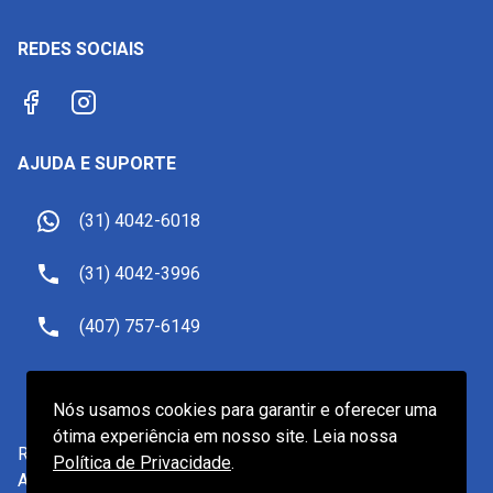
REDES SOCIAIS
AJUDA E SUPORTE
(31) 4042-6018
(31) 4042-3996
(407) 757-6149
sac@receptivoemorlando.com
Nós usamos cookies para garantir e oferecer uma
ótima experiência em nosso site. Leia nossa
Receptivo Viagens LTDA.
-
CNPJ
19.601.922/0001-82
Política de Privacidade
.
Av. do Contorno, 2905, Belo Horizonte/MG - CEP 30110-