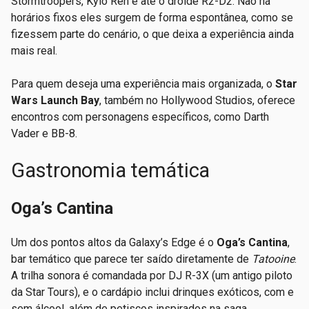
Stormtroopers, Kylo Ren e até o droide R2-D2. Não há
horários fixos eles surgem de forma espontânea, como se
fizessem parte do cenário, o que deixa a experiência ainda
mais real.
Para quem deseja uma experiência mais organizada, o
Star
Wars Launch Bay
, também no Hollywood Studios, oferece
encontros com personagens específicos, como Darth
Vader e BB-8.
Gastronomia temática
Oga’s Cantina
Um dos pontos altos da Galaxy’s Edge é o
Oga’s Cantina
,
bar temático que parece ter saído diretamente de
Tatooine
.
A trilha sonora é comandada por DJ R-3X (um antigo piloto
da Star Tours), e o cardápio inclui drinques exóticos, com e
sem álcool, além de petiscos inspirados na saga.