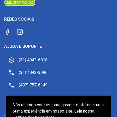
REDES SOCIAIS
AJUDA E SUPORTE
(31) 4042-6018
(31) 4042-3996
(407) 757-6149
sac@receptivoemorlando.com
Nós usamos cookies para garantir e oferecer uma
ótima experiência em nosso site. Leia nossa
Receptivo Viagens LTDA.
-
CNPJ
19.601.922/0001-82