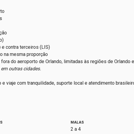
rto
s
ação
o)
 e contra terceiros (LIS)
ão na mesma proporção
fora do aeroporto de Orlando, limitadas às regiões de Orlando 
 em outras cidades.
 viaje com tranquilidade, suporte local e atendimento brasileir
OS
MALAS
2 a 4