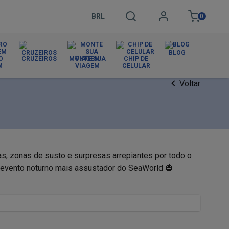
BRL
0
BLOG
O
CRUZEIROS
MONTE SUA
CHIP DE
M
VIAGEM
CELULAR
Voltar
, zonas de susto e surpresas arrepiantes por todo o 
evento noturno mais assustador do SeaWorld 🎃