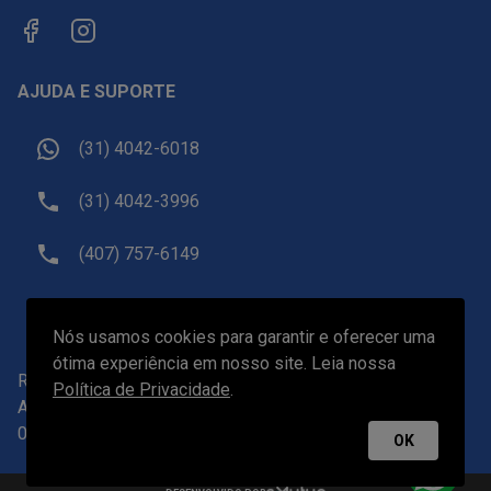
AJUDA E SUPORTE
(31) 4042-6018
(31) 4042-3996
(407) 757-6149
sac@receptivoemorlando.com
Nós usamos cookies para garantir e oferecer uma
ótima experiência em nosso site. Leia nossa
Receptivo Viagens LTDA.
-
CNPJ
19.601.922/0001-82
Política de Privacidade
.
Av. do Contorno, 2905, Belo Horizonte/MG - CEP 30110-
017
OK